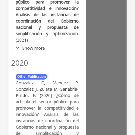
público para promover la
competitividad e innovación?
Análisis de las instancias de
coordinación del Gobierno
nacional y propuesta de
simplificación y optimización.
(2021)
Show more
2020
Abstract:
Este documento se
escribió para Notas de
Política de la Universidad de
Other Publication
los Andes. ISSN 2027-7199 (en
Gonzalez C, Mendez P,
línea) N. 39 Febrero de 2021
Gonzalez J, Zuleta M, Sanabria-
Pulido, P. (2020)
¿Cómo se
articula el sector público para
promover la competitividad e
innovación? Análisis de las
instancias de coordinación del
Gobierno nacional y propuesta
de simplificación y