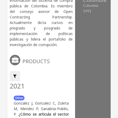
información del sistema de compra 
Colombia
pública de Colombia. Es miembro 
1991
del consejo asesor de Open 
Contracting Partnership. 
Actualmente dicta cursos en 
pregrado y posgrado de 
implementación de políticas 
públicas y lidera el portafolio de 
investigación de corrupción.
PRODUCTS
Filter by:
2021
Other
Gonzalez J, Gonzalez C, Zuleta
M, Mendez P, Sanabria-Pulido,
P.
¿Cómo se articula el sector