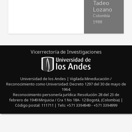
Tadeo
sus necesidades.
Lozano
Key Words:
Colombia
Diseño Participativo
1988
diseño producto
Economía informal
Mobiliario público
Vicerrectoría de Investigaciones
Universidad de los Andes | Vigilada Mineducación /
Reconocimiento como Universidad: Decreto 1297 del 30 de mayo de
1964.
Reconocimiento personería jurídica: Resolución 28 del 23 de
febrero de 1949 Minjuicia / Cra 1 No 18A- 12 Bogotá, (Colombia) |
Código postal: 111711 | Tels: +571 3394949 - +571 3394999