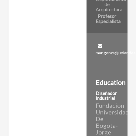
de
distintas tipologías de
Arquitectura
acuerdo con los
Profesor
requerimientos de cada
Especialista
vendedor. Parte de un proceso
en el cual se transforma la
manera en que el IPES se
relaciona con los vendedores
informales de Bogotá.
mangonza@uniandes.
Permite al vendedor
intervenirlo, adecuándolo a
sus necesidades según el
conocimiento de su práctica
Education
para gestionar su bienestar. El
IPES pasa de ser un ente
Diseñador
controlador a ser uno que
Industrial
ofrece servicios a los
Fundacion
vendedores. Se espera que
Universidad
cada vendedor tenga un
De
MODULARIO a su medida, en
Bogota-
lugar de un diseño restrictivo
Jorge
que no llegue a cumplir con