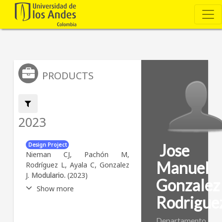
PRODUCTS
Filter by:
2023
Jose
Design Project
Nieman CJ, Pachón M,
Manuel
Rodríguez L, Ayala C, Gonzalez
J.
Modulario.
(2023)
Gonzalez
Show more
Rodrigue
Abstract:
Es un mobiliario
modular para la creación de
Departamento