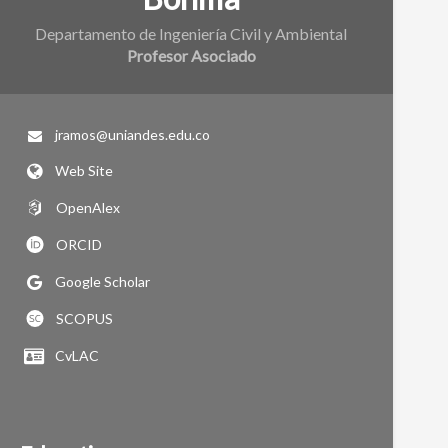
Departamento de Ingeniería Civil y Ambiental
Profesor Asociado
jramos@uniandes.edu.co
Web Site
OpenAlex
ORCID
Google Scholar
SCOPUS
CvLAC