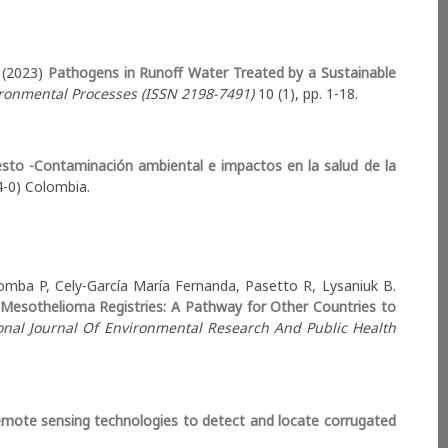
ectable, localized excesses of ARD whose discovery might
ection, and increased awareness of asbestos burden of
lla, Benjamin Lysaniuk, Assessing Asbestos Exposure in
ent-Based Modeling Approach, International Society of
. (2023)
Pathogens in Runoff Water Treated by a Sustainable
ronmental Processes (ISSN 2198-7491)
10 (1), pp. 1-18.
esto -Contaminación ambiental e impactos en la salud de la
-0) Colombia.
bimos en este libro se inicia en enero de 2015, como
el municipio de Sibaté (Cundinamarca) estaban haciendo
Comba P, Cely-García María Fernanda, Pasetto R, Lysaniuk B.
 percibían era un número muy elevado de personas
 Mesothelioma Registries: A Pathway for Other Countries to
causadas por la exposición al asbesto. El grupo de
onal Journal Of Environmental Research And Public Health
os estudiar en más detalle las denuncias, y después de
de los habitantes están soportadas por la evidencia, tal
emote sensing technologies to detect and locate corrugated
ios contaminados