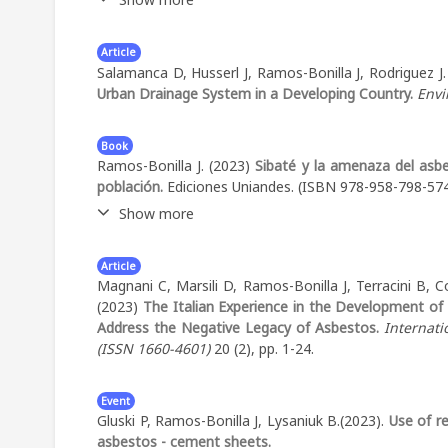
bringing to light previously undetected, if not undet
open the way to environmental cleanup, health prot
Abstract:
Françoise Duraffour, Juan Pablo Ramos-Boni
diseases in the affected communities.
Article
Soil-Contaminated Areas of Sibaté, Colombia: An Ag
Salamanca D, Husserl J, Ramos-Bonilla J, Rodriguez J
Exposure Science, Chicago, USA, August 27-31, 2023
Urban Drainage System in a Developing Country.
Envi
Book
Ramos-Bonilla J. (2023)
Sibaté y la amenaza del asb
población.
Ediciones Uniandes. (ISBN 978-958-798-574
Show more
Abstract:
El proyecto de investigación que descri
Article
respuesta a una serie de denuncias que habitantes d
Magnani C, Marsili D, Ramos-Bonilla J, Terracini B, 
en medios de comunicación, sobre lo que ellos
(2023)
The Italian Experience in the Development of
diagnosticadas con enfermedades que podían ser 
Address the Negative Legacy of Asbestos.
Internati
investigadores que presentamos este trabajo decidim
(ISSN 1660-4601)
20 (2), pp. 1-24.
varios años de trabajo concluimos que las denuncias 
como se describe en este libro.
Event
Gluski P, Ramos-Bonilla J, Lysaniuk B.(2023).
Use of r
Key Words:
Colombia
Asbesto
mesotelioma
Sibaté
Sit
asbestos - cement sheets.