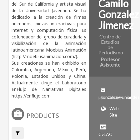
Camilo
del Sur de California y artista visual 
de la Universidad Javeriana. Se ha 
Gonzalez
dedicado a la creación de filmes 
Jimenez
animados, piezas interactivas para 
internet y computación física. Es 
Centro de
cofundador del grupo de curaduría y 
Estudios
visibilización de la animación 
de
latinoamericana Moebius Animación 
Periodismo
(http://moebiusanimacion.com/). 
Profesor
Sus creaciones se han exhibido en 
Asistente
Colombia, Argentina, México, Perú, 
Polonia, Estados Unidos y China. 
Actualmente dirige el Laboratorio 
EnFlujo de Narrativas Digitales 
https://enflujo.com
j.gonzalezj@uniandes
Web
PRODUCTS
Site
CvLAC