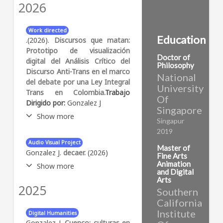
Filter by:
2026
Work directed
Education
.(2026).
Discursos que matan:
Prototipo de visualización
Doctor of
digital del Análisis Crítico del
Philosophy
Discurso Anti-Trans en el marco
National
del debate por una Ley Integral
University
Trans en Colombia.
Trabajo
Of
Dirigido por:
Gonzalez J
Singapore
Show more
Singapur
2019
Abstract:
El presente proyecto
Audio Visual Project
de grado se sitúa en la
Master of
Gonzalez J.
decaer.
(2026)
Fine Arts
intersección de las
Animation
Show more
Humanidades Digitales, el
and Digital
Análisis Crítico del Discurso
Arts
2025
Abstract:
Gracias a los chinos
(ACD) y los Estudios Trans
Southern
por la pólvora, parece que la
para abordar los discursos de
California
hubieran hecho para mí.
oposición en el marco del
Institute
Digital Humanities
Cortometraje de animación a
debate legislativo del
Gonzalez J.
Cuenco: culturas en