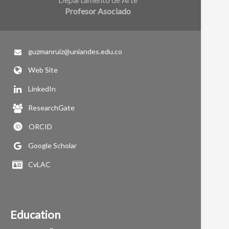
Profesor Asociado
guzmanruiz@uniandes.edu.co
Web Site
LinkedIn
ResearchGate
ORCID
Google Scholar
CvLAC
Education