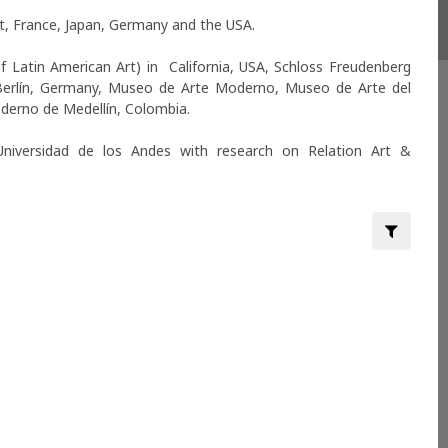
, France, Japan, Germany and the USA. 

Latin American Art) in  California, USA, Schloss Freudenberg 
Berlín, Germany, Museo de Arte Moderno, Museo de Arte del 
erno de Medellín, Colombia.

Universidad de los Andes with research on Relation Art & 
Filter by:
e Contemporáneo. "001.jpg 19b06bc0-3f76-45f8-ae2e-
1.jpg 1/28 DIGNIDAD Actualmente vivimos una época