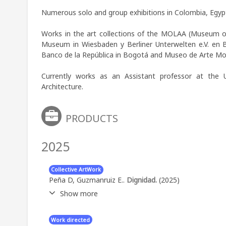
Numerous solo and group exhibitions in Colombia, Egypt
Works in the art collections of the MOLAA (Museum of 
Museum in Wiesbaden y Berliner Unterwelten e.V. en 
Banco de la República in Bogotá and Museo de Arte Mod
Currently works as an Assistant professor at the 
Architecture.
PRODUCTS
2025
Collective ArtWork
Peña D, Guzmanruiz E..
Dignidad.
(2025)
Show more
Abstract:
Exposición colectiva en LA Galería Art
Work directed
f19f49c7f896.jpg Dignidad (14).jpg 001.jpg 00