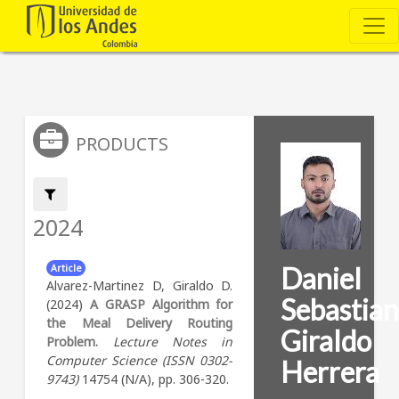
PRODUCTS
Filter by:
2024
Daniel
Article
Alvarez-Martinez D, Giraldo D.
Sebastia
(2024)
A GRASP Algorithm for
the Meal Delivery Routing
Giraldo
Problem.
Lecture Notes in
Computer Science (ISSN 0302-
Herrera
9743)
14754 (N/A), pp. 306-320.