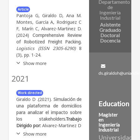
Departamento
de
Article
Ingeniería
Pantoja G, Giraldo D, Ana M.
Industrial
Montes, García A, Rodriguez C
Asistente
F, Marín C, Alvarez-Martinez D.
Graduado
Doctoral
(2024)
Comprehensive Review
Docencia
of Robotized Freight Packing.
Logistics (ISSN 2305-6290)
8
(3), pp. 1-24.
Show more
ds.giraldoh@uniande
2021
Abstract:
Abstract
Background: This review
addresses the emerging field
Work directed
of automated packing cells,
Giraldo D .(2021).
Simulación de
Education
which lies at the intersection
una plataforma de domicilios
of robotics and packing
para analizar el impacto sobre
Magíster
problems. Integrating these
los stakeholders.
Trabajo
en
two fields is critical for
Ingeniería
Dirigido por:
Alvarez-Martinez D
optimizing logistics and e-
Industrial
Show more
commerce operations. The
Universidad