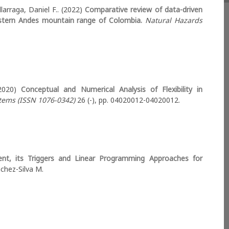
larraga, Daniel F.. (2022)
Comparative review of data-driven
Eastern Andes mountain range of Colombia.
Natural Hazards
 (2020)
Conceptual and Numerical Analysis of Flexibility in
stems (ISSN 1076-0342)
26 (-), pp. 04020012-04020012.
ent, its Triggers and Linear Programming Approaches for
chez-Silva M.
xperimentar condiciones diferentes para las que fueron
 para valores críticos mucho más altos que los valores
alto rango de escenarios a lo largo de su vida útil. La