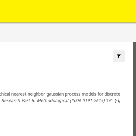
Filter by:
chical nearest neighbor gaussian process models for discrete
 Research Part B: Methodological (ISSN 0191-2615)
191 (-),