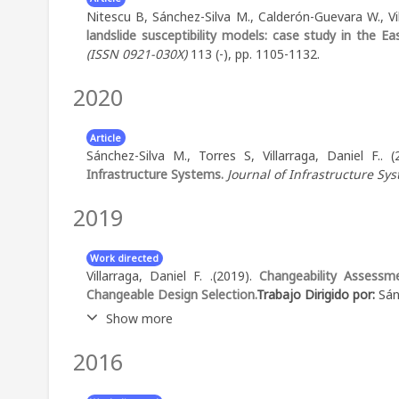
Nitescu B, Sánchez-Silva M., Calderón-Guevara W., Vil
landslide susceptibility models: case study in the 
(ISSN 0921-030X)
113 (-), pp. 1105-1132.
2020
Article
Sánchez-Silva M., Torres S, Villarraga, Daniel F..
Infrastructure Systems.
Journal of Infrastructure Sy
2019
Work directed
Villarraga, Daniel F. .(2019).
Changeability Assessm
Changeable Design Selection.
Trabajo Dirigido por:
Sán
Show more
2016
Abstract:
Bajo incertidumbre, los sistemas pueden e
diseñados. Los sistemas tradicionales son diseñados
esperados, manejando la incertidumbre cubriendo un 